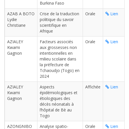
Burkina Faso
AZAB A BOTO
Crise de la traduction
Orale
Lien
Lydie
politique du savoir
Christiane
scientifique en
Afrique
AZIALEY
Facteurs associés
Orale
Lien
Kwami
aux grossesses non
Gagnon
intentionnelles en
milieu scolaire dans
la préfecture de
Tchaoudjo (Togo) en
2024
AZIALEY
Aspects
Affichée
Lien
Kwami
épidémiologiques et
Gagnon
étiologiques des
décès néonatals à
l’hôpital de Bè au
Togo
AZONGNIBO
Analyse spatio-
Orale
Lien