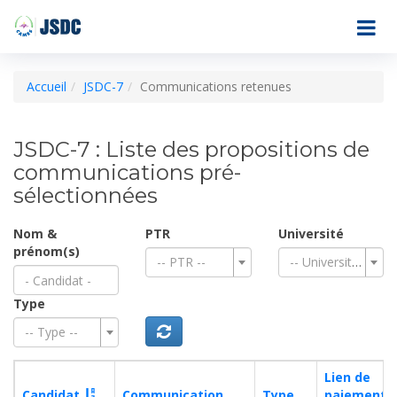
Accueil
JSDC-7
Communications retenues
JSDC-7 : Liste des propositions de
communications pré-
sélectionnées
Nom &
PTR
Université
prénom(s)
-- PTR --
-- Université --
Type
-- Type --
Lien de
Candidat
Communication
Type
paiement