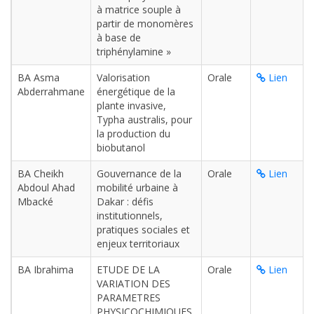
à matrice souple à
partir de monomères
à base de
triphénylamine »
BA Asma
Valorisation
Orale
Lien
Abderrahmane
énergétique de la
plante invasive,
Typha australis, pour
la production du
biobutanol
BA Cheikh
Gouvernance de la
Orale
Lien
Abdoul Ahad
mobilité urbaine à
Mbacké
Dakar : défis
institutionnels,
pratiques sociales et
enjeux territoriaux
BA Ibrahima
ETUDE DE LA
Orale
Lien
VARIATION DES
PARAMETRES
PHYSICOCHIMIQUES