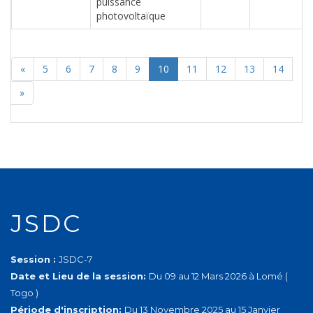
puissance
photovoltaïque
«
5
6
7
8
9
10
11
12
13
14
»
JSDC
Session :
JSDC-7
Date et Lieu de la session:
Du 09 au 12 Mars 2026 à Lomé (
Togo )
Période d'inscription:
Du 13 Novembre 2025 au 15 Janvier