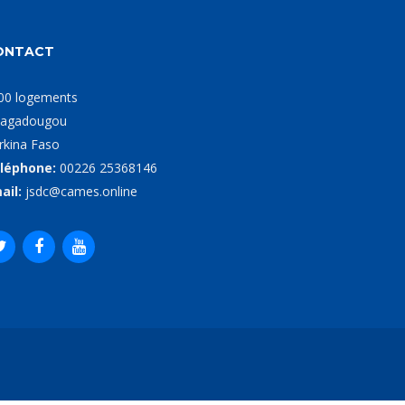
ONTACT
00 logements
agadougou
rkina Faso
léphone:
00226 25368146
ail:
jsdc@cames.online