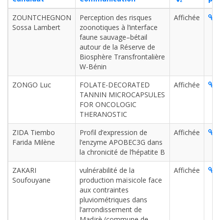
ZOUNTCHEGNON
Perception des risques
Affichée
L
Sossa Lambert
zoonotiques à l’interface
faune sauvage–bétail
autour de la Réserve de
Biosphère Transfrontalière
W-Bénin
ZONGO Luc
FOLATE-DECORATED
Affichée
L
TANNIN MICROCAPSULES
FOR ONCOLOGIC
THERANOSTIC
ZIDA Tiembo
Profil d’expression de
Affichée
L
Farida Milène
l’enzyme APOBEC3G dans
la chronicité de l’hépatite B
ZAKARI
vulnérabilité de la
Affichée
L
Soufouyane
production maïsicole face
aux contraintes
pluviométriques dans
l’arrondissement de
Madjrè (commune de