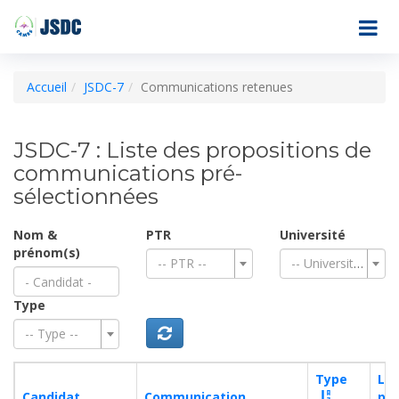
Accueil
JSDC-7
Communications retenues
JSDC-7 : Liste des propositions de
communications pré-
sélectionnées
Nom &
PTR
Université
prénom(s)
-- PTR --
-- Université --
Type
-- Type --
Type
Lie
Candidat
Communication
pa