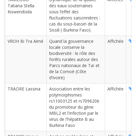
Tatiana Stella
des eaux souterraines
Kiswendsida
sous l’effet des
fluctuations saisonnières :
cas du sous-bassin de la
Sissili ( Burkina Faso).
VROH Bi Tra Aimé
Quand la gouvernance
Affichée
L
locale conserve la
biodiversité : le rôle des
forêts rurales autour des
Parcs nationaux de Taï et
de la Comoé (Côte
d’Ivoire)
TRAORE Lassina
Association entre les
Affichée
L
polymorphismes
rs11003125 et rs7096206
du promoteur du gène
MBL2 et l'infection par le
virus de l'hépatite B au
Burkina Faso