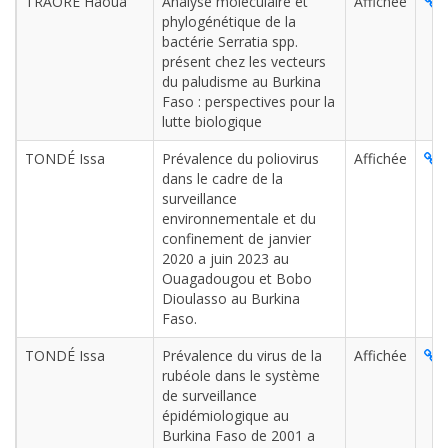
TRAORE Haoua
Analyse moléculaire et
Affichée
L
phylogénétique de la
bactérie Serratia spp.
présent chez les vecteurs
du paludisme au Burkina
Faso : perspectives pour la
lutte biologique
TONDÉ Issa
Prévalence du poliovirus
Affichée
L
dans le cadre de la
surveillance
environnementale et du
confinement de janvier
2020 a juin 2023 au
Ouagadougou et Bobo
Dioulasso au Burkina
Faso.
TONDÉ Issa
Prévalence du virus de la
Affichée
L
rubéole dans le système
de surveillance
épidémiologique au
Burkina Faso de 2001 a