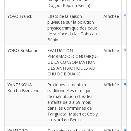
Dogbo, Rép. du Bénin)
YOVO Franck
Effets de la saison
Affichée
L
pluvieuse sur la pollution
physicochimique des eaux
de surface du lac Toho au
Bénin
YOBO Bi Manan
EVALUATION
Affichée
L
PHARMACOECONOMIQUE
DE LA CONSOMMATION
DES ANTIBIOTIQUES AU
CHU DE BOUAKE
YANTEKOUA
Pratiques alimentaires
Affichée
L
Kotcha Bienvenu
traditionnelles et risques
de malnutrition chez les
enfants de 0 à 59 mois
dans les Communes de
Tanguieta, Materi et Cobly
au Nord du Bénin
YAMEOGO
Dynamique de la qualité
Affichée
L