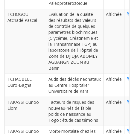
Paléoprotérozoïque
TCHOGOU
Evaluation de la qualité
Affichée
L
Atchadé Pascal
des résultats des valeurs
de contrôle de quelques
paramètres biochimiques
(Glycémie, Créatinémie et
la Transaminase TGP) au
laboratoire de l’Hôpital de
Zone de DJIDJA ABOMEY
AGBANGNIZOUN au
Bénin
TCHAGBELE
Audit des décès néonataux
Affichée
L
Ouro-Bagna
au Centre Hospitalier
Universitaire de Kara
TAKASSI Ounoo
Facteurs de risques des
Affichée
L
Elom
nouveau-nés de faible
poids de naissance au
Togo : étude cas témoins
TAKASSI Ounoo
Morbi-mortalité chez les
Affichée
L