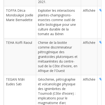
2021.
TOFFA Dèca
Exploiter les interactions
Affichée
L
Mondoukpè Joelle
plantes-champignons-
Marie Bernadette
insectes comme outil de
lutte biologique pour une
culture durable de la
tomate au Bénin
TEHA Koffi Raoul
Chimie de la biotite
Affichée
L
comme discriminateur
pétrogénique des
granitoïdes plutoniques et
métaarénites du centre-
sud de la Côte d'Ivoire, en
Afrique de l'Ouest
TEGAN N’dri
Géochimie, pétrographie
Affichée
L
Eudes Sati
et volcanologie physique
des ignimbrites de
Toumodi (Côte d’Ivoire) :
implications pour le
magmatisme d’arc