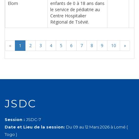
Elom
enfants de 0 à 18 ans dans
le service de pédiatrie au
Centre Hospitalier
Régional de Tsévié.
«
1
2
3
4
5
6
7
8
9
10
»
JSDC
Session :
JSDC-7
Date et Lieu de la session:
Du 09 au 12 Mars 2026 à Lomé (
Togo )