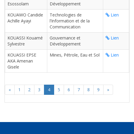
Esossolam
Développement
KOUAWO Candide
Technologies de
Lien
Achille Ayayi
l’Information et de la
Communication
KOUASSI Kouamé
Gouvernance et
Lien
Sylvestre
Développement
KOUASSI EPSE
Mines, Pétrole, Eau et Sol
Lien
AKA Amenan
Gisele
«
1
2
3
4
5
6
7
8
9
»