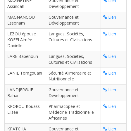
MAGNETINE
Gouvernance et
Lien
Assindah
Développement
MAGNANGOU
Gouvernance et
Lien
Essonam
Développement
LEZOU épouse
Langues, Sociétés,
Lien
KOFFI Aimée-
Cultures et Civilisations
Danielle
LARE Babénoun
Langues, Sociétés,
Lien
Cultures et Civilisations
LANIE Tomgouani
Sécurité Alimentaire et
Lien
Nutritionnelle
LANDJERGUE
Gouvernance et
Lien
Bahan
Développement
KPOROU Kouassi
Pharmacopée et
Lien
Elisée
Médecine Traditionnelle
Africaines
KPATCHA
Gouvernance et
Lien