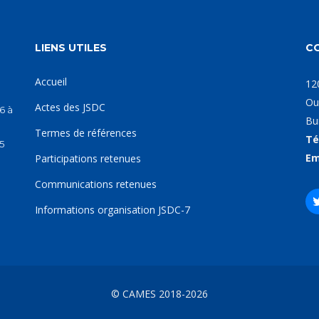
LIENS UTILES
C
Accueil
12
Ou
Actes des JSDC
6 à
Bu
Termes de références
Té
5
Em
Participations retenues
Communications retenues
Informations organisation JSDC-7
© CAMES 2018-2026