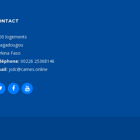
ONTACT
00 logements
agadougou
rkina Faso
léphone:
00226 25368146
ail:
jsdc@cames.online