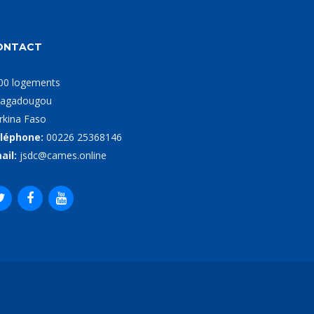
ONTACT
00 logements
agadougou
rkina Faso
léphone:
00226 25368146
ail:
jsdc@cames.online