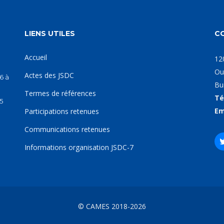
LIENS UTILES
C
Accueil
12
Ou
Actes des JSDC
6 à
Bu
Termes de références
Té
5
Em
Participations retenues
Communications retenues
Informations organisation JSDC-7
© CAMES 2018-2026