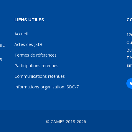
LIENS UTILES
C
Accueil
12
Ou
Actes des JSDC
6 à
Bu
Termes de références
Té
5
Em
Participations retenues
Communications retenues
Informations organisation JSDC-7
© CAMES 2018-2026