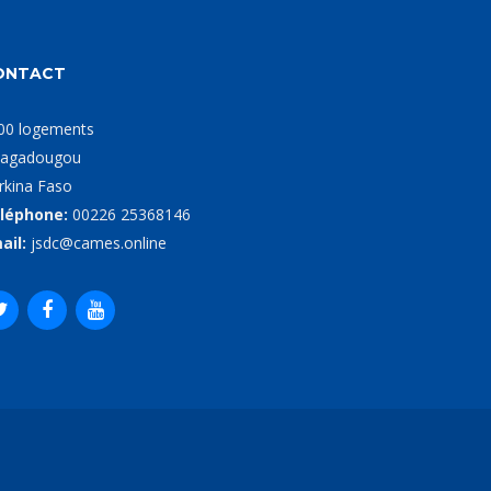
ONTACT
00 logements
agadougou
rkina Faso
léphone:
00226 25368146
ail:
jsdc@cames.online