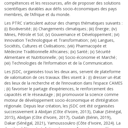
compétences et les ressources, afin de proposer des solutions
scientifiques durables aux défis socio-économiques des pays
membres, de l’Afrique et du monde.
Les PTRC s’articulent autour des champs thématiques suivants :
(i) Biodiversité ; (ii) Changements climatiques ; (iii) Énergie ; (iv)
Mines, Pétrole et Sol ; (v) Gouvernance et Développement ; (vi)
Innovation Technologique et Transformation ; (vii) Langues,
Sociétés, Cultures et Civilisations ; (viii) Pharmacopée et
Médecine Traditionnelle Africaines ; (ix) Santé ; (x) Sécurité
Alimentaire et Nutritionnelle ; (xi) Socio-économie et Marché ;
(xii) Technologies de l’Information et de la Communication.
Les JSDC, organisées tous les deux ans, servent de plateforme
de valorisation de ces travaux. Elles visent à : (i) dresser un état
des lieux de la recherche et de l’innovation dans l’espace CAMES
; (ii) favoriser le partage d’expériences, le renforcement des
capacités et le réseautage ; (iii) promouvoir la science comme
moteur de développement socio-économique et d’intégration
régionale. Depuis leur création, les JSDC ont été organisées
successivement à Abidjan (Côte d'Ivoire, 2013), Dakar (Sénégal,
2015), Abidjan (Côte d'Ivoire, 2017), Ouidah (Bénin, 2019),
Dakar (Sénégal, 2021), Yamoussoukro (Côte d'Ivoire, 2024). La