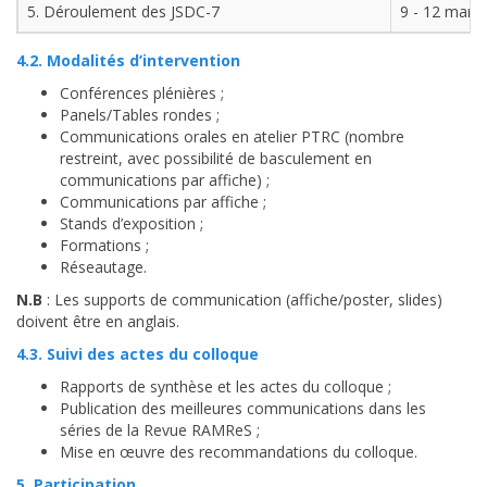
5. Déroulement des JSDC-7
9 - 12 mars
4.2. Modalités d’intervention
Conférences plénières ;
Panels/Tables rondes ;
Communications orales en atelier PTRC (nombre
restreint, avec possibilité de basculement en
communications par affiche) ;
Communications par affiche ;
Stands d’exposition ;
Formations ;
Réseautage.
N.B
: Les supports de communication (affiche/poster, slides)
doivent être en anglais.
4.3. Suivi des actes du colloque
Rapports de synthèse et les actes du colloque ;
Publication des meilleures communications dans les
séries de la Revue RAMReS ;
Mise en œuvre des recommandations du colloque.
5. Participation