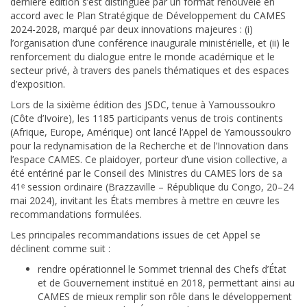
dernière édition s’est distinguée par un format renouvelé en
accord avec le Plan Stratégique de Développement du CAMES
2024-2028, marqué par deux innovations majeures : (i)
l’organisation d’une conférence inaugurale ministérielle, et (ii) le
renforcement du dialogue entre le monde académique et le
secteur privé, à travers des panels thématiques et des espaces
d’exposition.
Lors de la sixième édition des JSDC, tenue à Yamoussoukro
(Côte d’Ivoire), les 1185 participants venus de trois continents
(Afrique, Europe, Amérique) ont lancé l’Appel de Yamoussoukro
pour la redynamisation de la Recherche et de l’Innovation dans
l’espace CAMES. Ce plaidoyer, porteur d’une vision collective, a
été entériné par le Conseil des Ministres du CAMES lors de sa
41ᵉ session ordinaire (Brazzaville – République du Congo, 20–24
mai 2024), invitant les États membres à mettre en œuvre les
recommandations formulées.
Les principales recommandations issues de cet Appel se
déclinent comme suit :
rendre opérationnel le Sommet triennal des Chefs d’État
et de Gouvernement institué en 2018, permettant ainsi au
CAMES de mieux remplir son rôle dans le développement