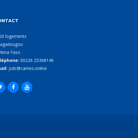
ONTACT
00 logements
agadougou
rkina Faso
léphone:
00226 25368146
ail:
jsdc@cames.online