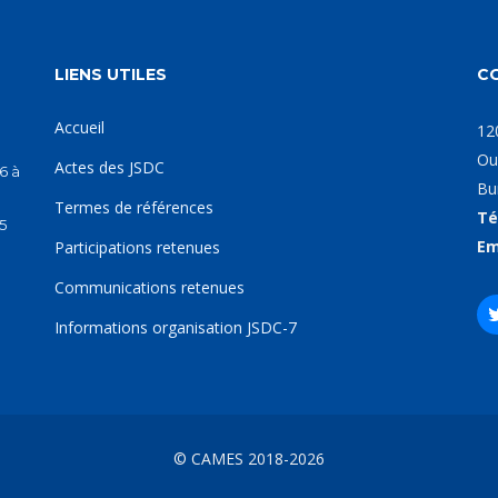
LIENS UTILES
C
Accueil
12
Ou
Actes des JSDC
6 à
Bu
Termes de références
Té
5
Em
Participations retenues
Communications retenues
Informations organisation JSDC-7
© CAMES 2018-2026