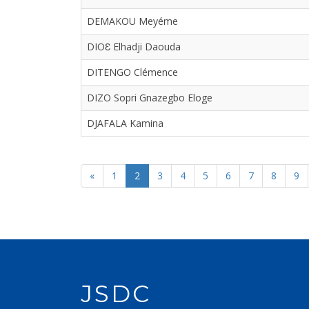
DEMAKOU Meyéme
DIOƐ Elhadji Daouda
DITENGO Clémence
DIZO Sopri Gnazegbo Eloge
DJAFALA Kamina
«
1
2
3
4
5
6
7
8
9
JSDC