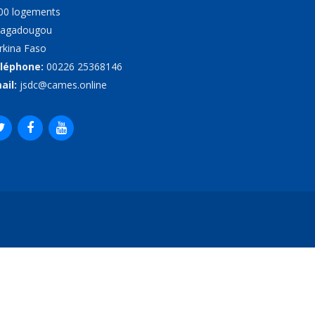
00 logements
agadougou
rkina Faso
léphone:
00226 25368146
ail:
jsdc@cames.online